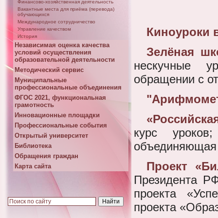
Финансово-хозяйственная деятельность
Вакантные места для приёма (перевода)
обучающихся
Международное сотрудничество
Киноуроки 
Управление качеством
История
Независимая оценка качества
Зелёная шко
условий осуществления
образовательной деятельности
нескучные у
Методический сервис
обращении с о
Муниципальные
профессиональные объединения
"Арифмоме
ФГОС 2021, функциональная
грамотность
Инновационные площадки
«Российска
Профессиональные события
курс уроков;
Открытый университет
объединяющая у
Библиотека
Обращения граждан
Проект «Би
Карта сайта
Президента РФ
проекта «Усп
проекта «Обра