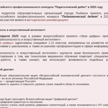
ийского профессионального конкурса "Педагогический дебют" в 2025 году
педагогов образовательных организаций города Рыбинск принять уч
оссийского профессионального конкурса
"Педагогический дебют
" в 20
ом участия можно в
методических рекомендациях
.
сть и искусственный интеллект»
евраля 2025
года в рамках всероссийского проекта «Урок цифры» про
рбезопасность и искусственный интеллект».
ок цифры»
адресованы учащимся 1-11 классов, направлены на развитие к
омики у школьников, а также их раннюю профориентацию в сфере информа
зопасность и искусственный интеллект» научатся азам безопасного при
ставление о том, как технологии машинного обучения помогают специали
 работе, а также узнают, как используют возможности подобных 
ий диктант
ийская образовательная акция «Всероссийский экономический диктант» состоится 
 во всех регионах Российской Федерации.
ка — процветающая Россия!»
жность оценить и повысить уровень своих знаний в области экономики.
ода будет проходить Всероссийская акция "Цифровой диктант".
 цифровой грамотности населения.
смогут узнать свой уровень цифровых компетенций, а также познакомиться с ИТ-сер
гионах.