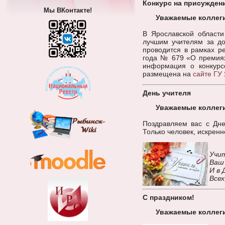
Конкурс на присужден
Мы ВКонтакте!
Уважаемые коллег
В Ярославской области
лучшим учителям за до
проводится в рамках р
года № 679 «О премиях
информация о конкурсе
размещена на
сайте ГУ
День учителя
Уважаемые коллеги
Поздравляем вас с Дне
Только человек, искрен
Учит
Ваш
И в 
Всех
С праздником!
Уважаемые коллеги