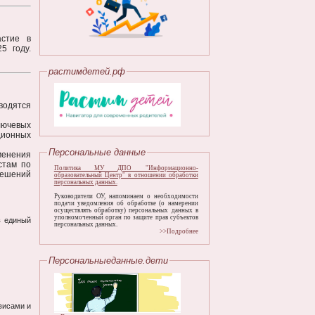
астие в
25 году.
растимдетей.рф
водятся
лючевых
ционных
Персональные данные
менения
стам по
Политика МУ ДПО "Информационно-
решений
образовательный Центр" в отношении обработки
персональных данных.
Руководители ОУ, напоминаем о необходимости
подачи уведомления об обработке (о намерении
осуществлять обработку) персональных данных в
уполномоченный орган по защите прав субъектов
в единый
персональных данных.
>>Подробнее
Персональныеданные.дети
висами и