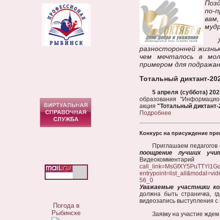
Позд
по-
вам
мудр
разносторонней жизнь
чем мечталось в мол
примером для подражан
Тотальный диктант-20
5 апреля (суббота) 202
образования "Информацион
акция
"Тотальный диктант-
Подробнее
Конкурс на присуждение пре
Приглашаем педагогов 
поощрение лучших учи
Видеокоммент
call_link=MsGfXY5PuTTY
entrypoint=list_all&modal
56_0
Уважаемые участники ко
должна быть страничка, 
видеозапись выступления с
Погода в
Рыбинске
Заявку на участие жде