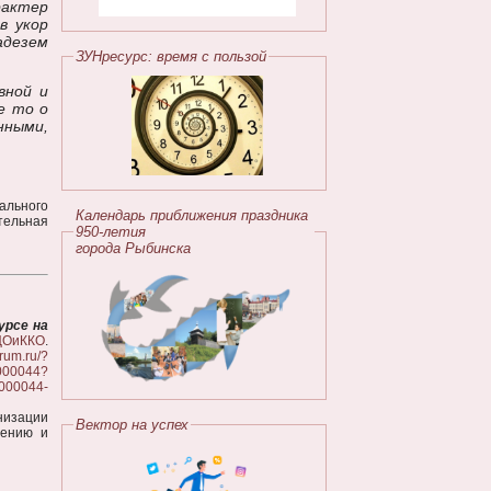
рактер
в укор
адезем
ЗУНресурс: время с пользой
вной и
е то о
нными,
ального
Календарь приближения праздника
тельная
950-летия
города Рыбинска
урсе на
ЦОиККО
.
erum.ru/?
0000044?
000044-
низации
Вектор на успех
лению и