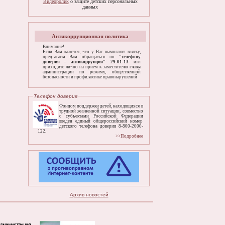
Видеоролик
о защите детских персональных
данных
Антикоррупционная политика
Внимание!
Если Вам кажется, что у Вас вымогают взятку,
предлагаем Вам обращаться по
"телефону
доверия - антикоррупция" 29-01-13
или
приходите лично на прием к заместителю главы
администрации по режиму, общественной
безопасности и профилактике правонарушений
Телефон доверия
Фондом поддержки детей, находящихся в
трудной жизненной ситуации, совместно
с субъектами Российской Федерации
введен единый общероссийский номер
детского телефона доверия 8-800-2000-
122.
>>Подробнее
Архив новостей