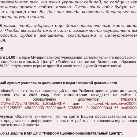
равляем всех тех, чьи виски украшены сединой, но сердца и ха
прежнему прочнее любого алмаза. Пусть ваши годы будут не 
, а в пример нам. Вы для нас всегда являетесь бесценным кл
ости, науки и опыта.
Желаем, чтобы здоровье еще долго позволяло вам жить акти
ю. Чтобы вы всегда имели силы и возможности осуществит вс
одости. Будьте активными, счастливыми и целеустремле
ия.
25
5 в 14.00
на базе Муниципального учреждения дополнительного профессион
но-образовательный Центр" г.Рыбинска состоится Всемирная образова
2025"
. Ждём своих верных друзей и любителей русской словесности!
мий лучшим учителям за достижения в педагогической деятельности
общеобразовательных организаций города Рыбинск принять участие в
конк
телей РФ в 2025 году
. Все комментарии находятся на
сайте 
арий по оформлению документов:
https://sf
l1GqCWAm5VQy9AUSHJ8z-_bJOuMw8KM
или
https://web.vk.me/convo/200
=video721255859_456239039_78081bde5b3765666c_0_2000000044_56_mail2000
нкурса!
Обратите внимание, что на сайте Вашей образовательной орга
где представлена информация с опытом работы по заявляемому направ
 презентацией работы..
м
до 11 марта
в МУ ДПО "Информационно-образовательный Центр".