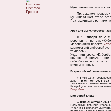
Муниципальный этап всеросс
Gismeteo
Прогноз
Приглашаем молодых 
муниципальном этапе всер
Познакомиться с регламент
Урок цифры «Кибербезопасно
С 13 января по 2 ф
мероприятия по теме «Кибе
Мероприятия проекта
«Ур
компетенций цифровой экон
технологий.
Участники урока «Кибербе
нейросетей, получат пред
кибербезопасности в их
кибермошенники.
Всероссийский экономическ
VIII ежегодная общеросс
день —
15 октября 2024 года
—
Тема акции: «Сильная экономи
Каждый участник получит возмо
Подробнее
....
Цифровой диктант
С
10 по 28 октября 2024
г
Цель акции - повысить уровень
Участники Цифрового Диктанта 
продуктами доступными в их ре