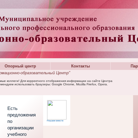
Опорный центр
Контакты
Пар
мационно-образовательный Центр"
мые коллеги! Для корректного отображения информации на сайте Центра
мендуем использовать браузеры: Google Chrome, Mozilla Firefox, Opera.
Есть
предложения
по
Решаем вместе
организации
учебного