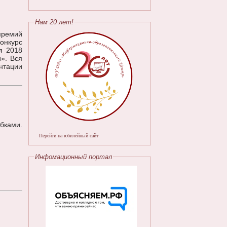
Нам 20 лет!
премий
онкурс
я 2018
». Вся
нтации
бками.
Перейти на юбилейный сайт
Инфомационный портал