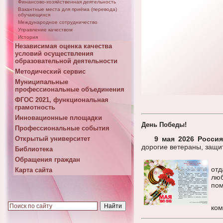
Финансово-хозяйственная деятельность
Вакантные места для приёма (перевода)
обучающихся
Международное сотрудничество
Управление качеством
История
Независимая оценка качества
условий осуществления
образовательной деятельности
Методический сервис
Муниципальные
профессиональные объединения
ФГОС 2021, функциональная
грамотность
Инновационные площадки
День Победы!
Профессиональные события
9 мая 2026 Росси
Открытый университет
дорогие ветераны, защи
Библиотека
Обращения граждан
отд
Карта сайта
люб
пом
ком